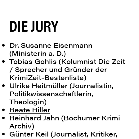
Axel Preuß
DIE JURY
Intendant der Schauspielbühnen in Stuttgart
Astrid Fünderich
Dr. Susanne Eisenmann
Schirmherrin
(Ministerin a. D.)
Tobias Gohlis (Kolumnist Die Zeit
und den
Stuttgarter Kriminächten
/ Sprecher und Gründer der
KrimiZeit-Bestenliste)
Ulrike Heitmüller (Journalistin,
19:30 Uhr
Politikwissenschaftlerin,
Beginn der Vorstellung
Theologin)
Beate Hiller
Im Anschluss Premierenfeier
Reinhard Jahn (Bochumer Krimi
Archiv)
Günter Keil (Journalist, Kritiker,