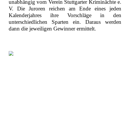
unabhängig vom Verein Stuttgarter Kriminächte e.
KRIMINÄCHTE
V. Die Juroren reichen am Ende eines jeden
Kalenderjahres ihre Vorschläge in den
unterschiedlichen Sparten ein. Daraus werden
dann die jeweiligen Gewinner ermittelt.
FREITAG 13. 03. 2026
ALTES SCHAUSPIELHAUS
18:00 Uhr
Einlass mit Sektempfang
18:30 Uhr
Feierliche Eröffnung
mit
EBM Dr. Fabian Mayer