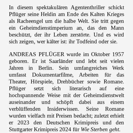
In diesem spektakulären Agententhriller schickt
Axel Preuß
Pflüger seine Heldin am Ende des Kalten Krieges
als Racheengel um die halbe Welt. Sie tritt gegen
Intendant der Schauspielbühnen in Stuttgart
ein Geheimdienstimperium an, das den Mann
beschützt, der ihr Leben zerstörte. Und es wird
Astrid Fünderich
sich zeigen, wer kälter ist: ihr Todfeind oder sie.
Schirmherrin
ANDREAS PFLÜGER wurde im Oktober 1957
und den
geboren. Er ist Saarländer und lebt seit vielen
Stuttgarter Kriminächten
Jahren in Berlin. Sein umfangreiches Werk
umfasst Dokumentarfilme, Arbeiten für das
19:30 Uhr
Theater, Hörspiele, Drehbücher sowie Romane.
Pflüger setzt sich literarisch auf eine
Beginn der Vorstellung
hochspannende Weise mit der Geheimdienstwelt
auseinander und schöpft dabei aus einem
Im Anschluss Premierenfeier
verblüffenden Insiderwissen. Seine Romane
wurden vielfach mit Preisen bedacht; zuletzt erhielt
er 2023 den Deutschen Krimipreis und den
Stuttgarter Krimipreis 2024 für
Wie Sterben geht
.