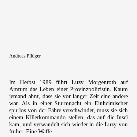
KRIMINÄCHTE
FREITAG 13. 03. 2026
ALTES SCHAUSPIELHAUS
Andreas Pflüger
18:00 Uhr
Im Herbst 1989 führt Luzy Morgenroth auf
Einlass mit Sektempfang
Amrum das Leben einer Provinzpolizistin. Kaum
jemand ahnt, dass sie vor langer Zeit eine andere
war. Als in einer Sturmnacht ein Einheimischer
18:30 Uhr
spurlos von der Fähre verschwindet, muss sie sich
Feierliche Eröffnung
mit
einem Killerkommando stellen, das auf die Insel
kam, und verwandelt sich wieder in die Luzy von
früher. Eine Waffe.
EBM Dr. Fabian Mayer