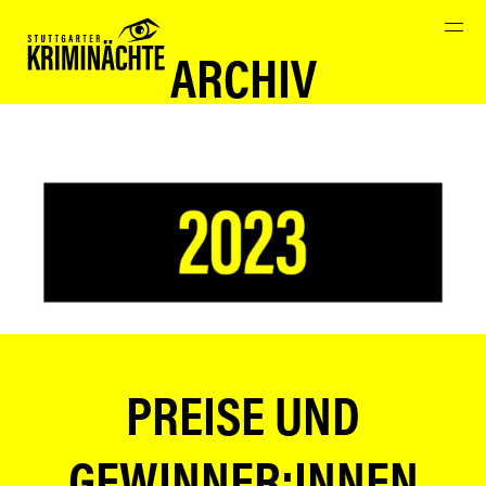
START
ARCHIV
VEREIN
STUTTGARTER KRIMIPREISE 2026
ARCHIV
PREISE UND
GEWINNER:INNEN