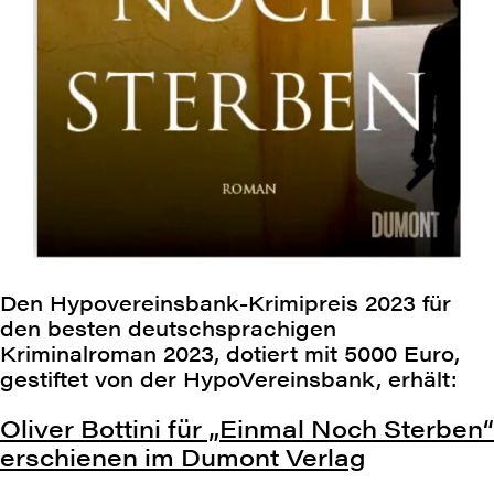
Axel Preuß
Intendant der Schauspielbühnen in Stuttgart
Astrid Fünderich
Schirmherrin
und den
Stuttgarter Kriminächten
19:30 Uhr
Den Hypovereinsbank-Krimipreis 2023
für
den besten deutschsprachigen
Beginn der Vorstellung
Kriminalroman 2023, dotiert mit 5000 Euro,
gestiftet von der HypoVereinsbank, erhält:
Im Anschluss Premierenfeier
Oliver Bottini für „Einmal Noch Sterben“
erschienen im Dumont Verlag