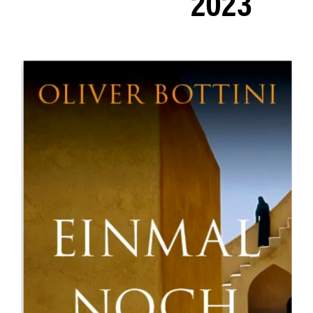
2023
KRIMINÄCHTE
FREITAG 13. 03. 2026
ALTES SCHAUSPIELHAUS
18:00 Uhr
Einlass mit Sektempfang
18:30 Uhr
Feierliche Eröffnung
mit
EBM Dr. Fabian Mayer