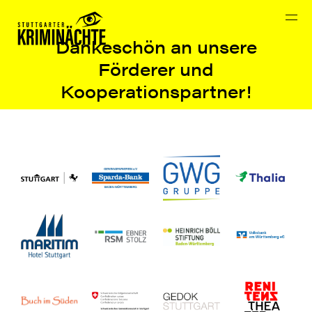
START
Dankeschön an unsere
VEREIN
Förderer und
Kooperationspartner!
STUTTGARTER KRIMIPREISE 2026
ARCHIV